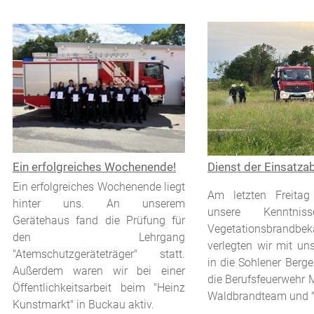
xxx
Ein erfolgreiches Wochenende!
Dienst der Einsatza
Ein erfolgreiches Wochenende liegt
Am letzten Freitag 
hinter uns. An unserem
unsere Kenntni
Gerätehaus fand die Prüfung für
Vegetationsbrandbe
den Lehrgang
verlegten wir mit un
"Atemschutzgeräteträger" statt.
in die Sohlener Berge
Außerdem waren wir bei einer
die Berufsfeuerwehr 
Öffentlichkeitsarbeit beim "Heinz
Waldbrandteam und "A
Kunstmarkt" in Buckau aktiv.