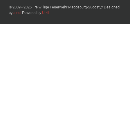
© 2009 - 2026 Freiwillige Feuerwehr Magdeburg-Südost // Designed
by
sinci
Powered by
Ulkit