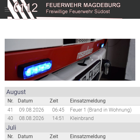
Menu
August
Nr.
Datum
Zeit
Einsatzmeldung
41
09.08.2026
06:45
Feuer 1 (Brand in Wohnung)
40
08.08.2026
14:51
Kleinbrand
Juli
Nr.
Datum
Zeit
Einsatzmeldung