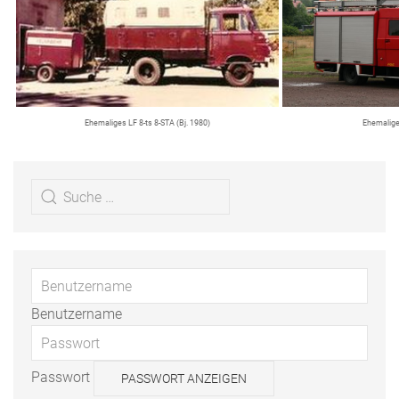
Ehemaliges LF 8-ts 8-STA (Bj. 1980)
Ehemalige
Benutzername
Passwort
PASSWORT ANZEIGEN