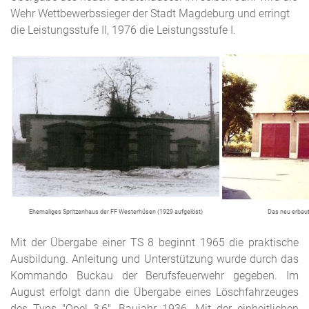
Wehr Wettbewerbssieger der Stadt Magdeburg und erringt
die Leistungsstufe II, 1976 die Leistungsstufe I.
Ehemaliges Spritzenhaus der FF Westerhüsen (1929 aufgelöst)
Das neu erbau
Mit der Übergabe einer TS 8 beginnt 1965 die praktische
Ausbildung. Anleitung und Unterstützung wurde durch das
Kommando Buckau der Berufsfeuerwehr gegeben. Im
August erfolgt dann die Übergabe eines Löschfahrzeuges
des Typs "Opel 3,6", Baujahr 1936. Mit der einheitlichen