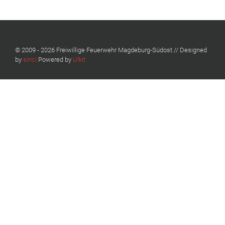
© 2009 - 2026 Freiwillige Feuerwehr Magdeburg-Südost // Designed
by
sinci
Powered by
Ulkit