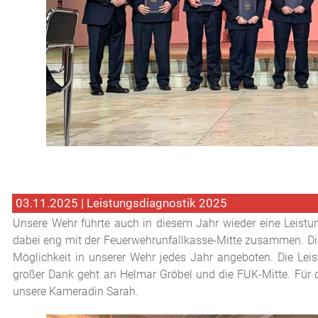
03.11.2025 | Leistungsdiagnostik 2025
Unsere Wehr führte auch in diesem Jahr wieder eine Leistu
dabei eng mit der Feuerwehrunfallkasse-Mitte zusammen. Di
Möglichkeit in unserer Wehr jedes Jahr angeboten. Die Leist
großer Dank geht an Helmar Gröbel und die FUK-Mitte. Für 
unsere Kameradin Sarah.