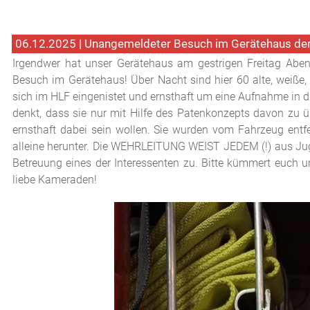
06.12.2025 | Unangemeldeter Besuch im Gerätehaus de
Irgendwer hat unser Gerätehaus am gestrigen Freitag Abe
Besuch im Gerätehaus! Über Nacht sind hier 60 alte, weiße, 
sich im HLF eingenistet und ernsthaft um eine Aufnahme in d
denkt, dass sie nur mit Hilfe des Patenkonzepts davon zu ü
ernsthaft dabei sein wollen. Sie wurden vom Fahrzeug entfe
alleine herunter. Die WEHRLEITUNG WEIST JEDEM (!) aus Jug
Betreuung eines der Interessenten zu. Bitte kümmert euch u
liebe Kameraden!