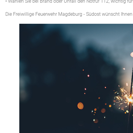
• Wählen Sie bei Brand oder Unfall den Notruf 112, wichtig fü
Die Freiwillige Feuerwehr Magdeburg - Südost wünscht Ihnen 