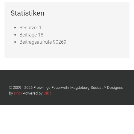
Statistiken
Benutzer
1
Beiträge
18
Beitragsaufrufe
90269
© 2009 - 2026 Freiwillige Feuerwehr Magdeburg-Südost // Designed
by
sinci
Powered by
Ulkit