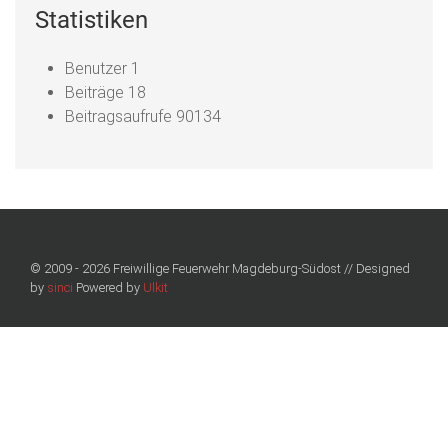
Statistiken
Benutzer
1
Beiträge
18
Beitragsaufrufe
90134
© 2009 - 2026 Freiwillige Feuerwehr Magdeburg-Südost // Designed
by
sinci
Powered by
Ulkit