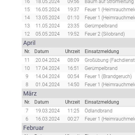
16
18.05.2024
09:56
Baum auf Stromleitung
15
16.05.2024
19:37
Feuer 1 (Heimrauchmeld
14
13.05.2024
01:10
Feuer 1 (Heimrauchmeld
13
11.05.2024
23:35
Gerümpelbrand
12
05.05.2024
19:52
Feuer 2 (Silobrand)
April
Nr.
Datum
Uhrzeit
Einsatzmeldung
11
20.04.2024
08:09
Großübung (Fachdienst
10
17.04.2024
16:51
Gerümpelbrand
9
14.04.2024
00:54
Feuer 1 (Brandgeruch)
8
01.04.2024
14:50
Feuer 1 (Heimrauchmeld
März
Nr.
Datum
Uhrzeit
Einsatzmeldung
7
19.03.2024
11:25
Ödlandbrand
6
16.03.2024
00:27
Feuer 1 (Heimrauchmeld
Februar