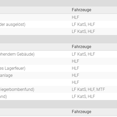
Fahrzeuge
HLF
er ausgelöst)
LF KatS, HLF
LF KatS, HLF
Fahrzeuge
stehendem Gebäude)
LF KatS, HLF
HLF
es Lagerfeuer)
HLF
anlage
HLF
HLF
liegerbombenfund)
LF KatS, HLF, MTF
and)
LF KatS, HLF
Fahrzeuge